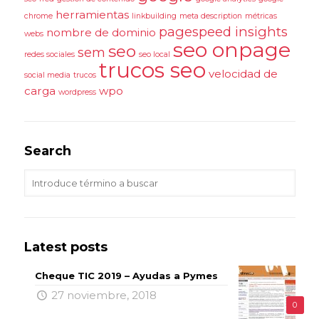
herramientas
chrome
linkbuilding
meta description
métricas
pagespeed insights
nombre de dominio
webs
seo onpage
seo
sem
redes sociales
seo local
trucos seo
velocidad de
social media
trucos
carga
wpo
wordpress
Search
Latest posts
Cheque TIC 2019 – Ayudas a Pymes
27 noviembre, 2018
0