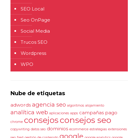
SEO Local
Seo OnPage
Social Media
Trucos SEO
Wordpress
WPO
Nube de etiquetas
agencia seo
adwords
algoritmos
alojamiento
analítica web
campañas pago
aplicaciones
apps
consejos seo
consejos
chrome
dominios
copywriting
datos seo
ecommerce
estrategias
extensiones
google
seo
fred
gestión de contenido
google analytics
google