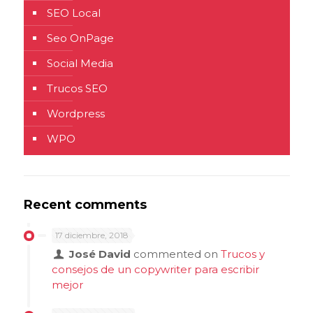
SEO Local
Seo OnPage
Social Media
Trucos SEO
Wordpress
WPO
Recent comments
17 diciembre, 2018
José David
commented on
Trucos y
consejos de un copywriter para escribir
mejor