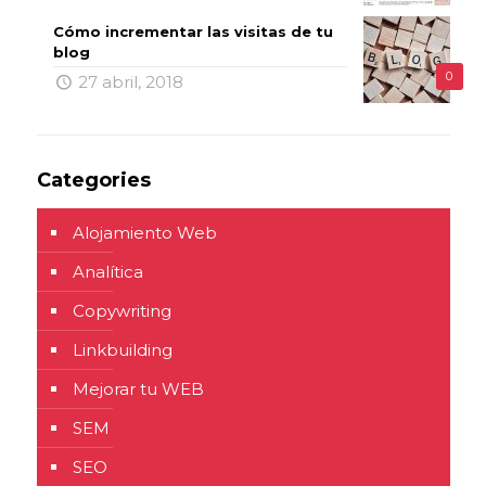
Cómo incrementar las visitas de tu
blog
0
27 abril, 2018
Categories
Alojamiento Web
Analítica
Copywriting
Linkbuilding
Mejorar tu WEB
SEM
SEO