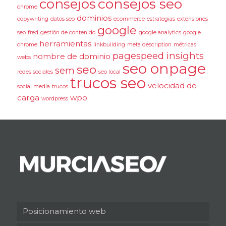
consejos seo
consejos
chrome
dominios
copywriting
datos seo
ecommerce
estrategias
extensiones
google
seo
fred
gestión de contenido
google analytics
google
herramientas
chrome
linkbuilding
meta description
métricas
pagespeed insights
nombre de dominio
webs
seo onpage
seo
sem
redes sociales
seo local
trucos seo
velocidad de
social media
trucos
carga
wpo
wordpress
Posicionamiento web