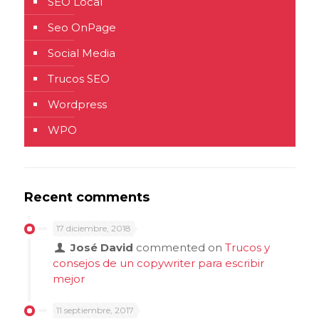
SEO Local
Seo OnPage
Social Media
Trucos SEO
Wordpress
WPO
Recent comments
17 diciembre, 2018
José David
commented on
Trucos y
consejos de un copywriter para escribir
mejor
11 septiembre, 2017