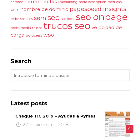
herramientas
chrome
linkbuilding
meta description
métricas
pagespeed insights
nombre de dominio
webs
seo onpage
seo
sem
redes sociales
seo local
trucos seo
velocidad de
social media
trucos
carga
wpo
wordpress
Search
Latest posts
Cheque TIC 2019 – Ayudas a Pymes
27 noviembre, 2018
0