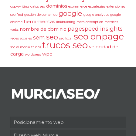
dominios
copywriting
datos seo
ecommerce
estrategias
extensiones
google
seo
fred
gestión de contenido
google analytics
google
herramientas
chrome
linkbuilding
meta description
métricas
pagespeed insights
nombre de dominio
webs
seo onpage
seo
sem
redes sociales
seo local
trucos seo
velocidad de
social media
trucos
carga
wpo
wordpress
Posicionamiento web
Diseño web Murcia