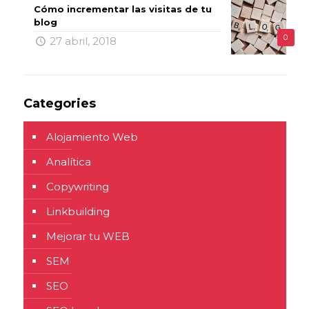
Cómo incrementar las visitas de tu
blog
0
27 abril, 2018
Categories
Alojamiento Web
Analítica
Copywriting
Linkbuilding
Mejorar tu WEB
SEM
SEO