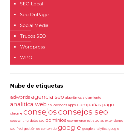
SEO Local
Seo OnPage
Social Media
Trucos SEO
Wordpress
WPO
Nube de etiquetas
agencia seo
adwords
algoritmos
alojamiento
analítica web
campañas pago
aplicaciones
apps
consejos seo
consejos
chrome
dominios
copywriting
datos seo
ecommerce
estrategias
extensiones
google
seo
fred
gestión de contenido
google analytics
google