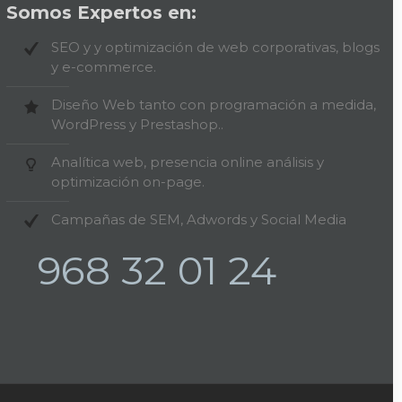
Somos Expertos en:
SEO y y optimización de web corporativas, blogs
y e-commerce.
Diseño Web tanto con programación a medida,
WordPress y Prestashop..
Analítica web, presencia online análisis y
optimización on-page.
Campañas de SEM, Adwords y Social Media
968 32 01 24